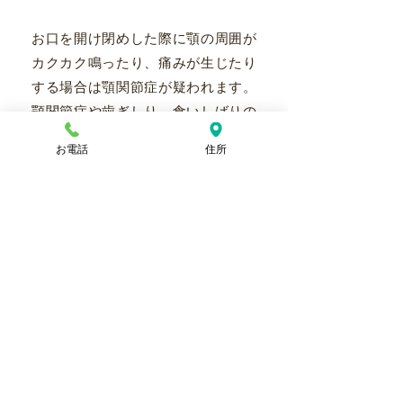
お口を開け閉めした際に顎の周囲が
カクカク鳴ったり、痛みが生じたり
する場合は顎関節症が疑われます。
顎関節症や歯ぎしり、食いしばりの
症状に悩まされている方にはナイト
お電話
住所
ガードによる治療が有効です。ナイ
トガードとは、その名の通り夜間に
装着するマウスピースで、歯や顎関
節にかかる負担を軽減する作用が期
待できます。（保険適用）